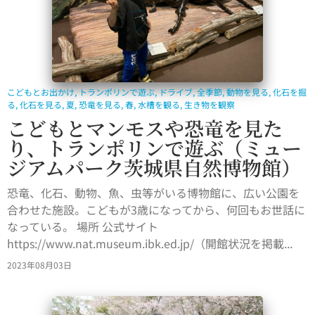
こどもとお出かけ
,
トランポリンで遊ぶ
,
ドライブ
,
全季節
,
動物を見る
,
化石を掘
る
,
化石を見る
,
夏
,
恐竜を見る
,
春
,
水槽を観る
,
生き物を観察
こどもとマンモスや恐竜を見た
り、トランポリンで遊ぶ（ミュー
ジアムパーク茨城県自然博物館）
恐竜、化石、動物、魚、虫等がいる博物館に、広い公園を
合わせた施設。こどもが3歳になってから、何回もお世話に
なっている。 場所 公式サイト
https://www.nat.museum.ibk.ed.jp/（開館状況を掲載...
2023年08月03日