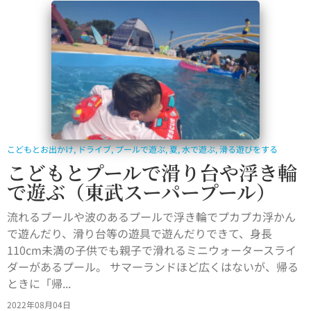
こどもとお出かけ
,
ドライブ
,
プールで遊ぶ
,
夏
,
水で遊ぶ
,
滑る遊びをする
こどもとプールで滑り台や浮き輪
で遊ぶ（東武スーパープール）
流れるプールや波のあるプールで浮き輪でプカプカ浮かん
で遊んだり、滑り台等の遊具で遊んだりできて、身長
110cm未満の子供でも親子で滑れるミニウォータースライ
ダーがあるプール。 サマーランドほど広くはないが、帰る
ときに「帰...
2022年08月04日