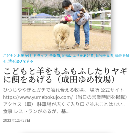
こどもとお出かけ
,
ドライブ
,
全季節
,
動物にエサをあげる
,
動物を見る
,
動物を触
る
,
滑る遊びをする
こどもと羊をもふもふしたりヤギ
に餌をあげる（成田ゆめ牧場）
ひつじややぎとガチで触れ合える牧場。 場所 公式サイト
https://www.yumebokujo.com/（当日の営業時間を掲載）
アクセス（車） 駐車場が広くて入り口で並ぶことはない。
食事 レストランがあるが、基...
2022年12月27日