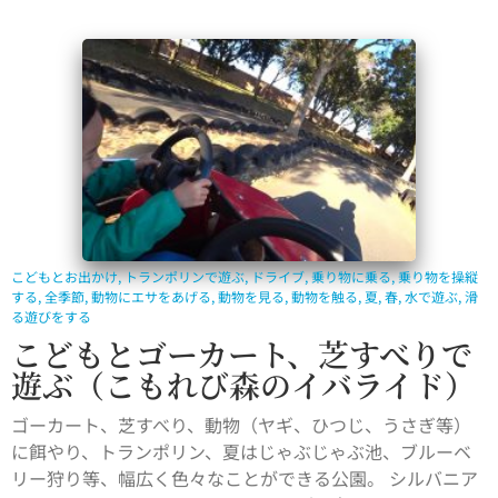
こどもとお出かけ
,
トランポリンで遊ぶ
,
ドライブ
,
乗り物に乗る
,
乗り物を操縦
する
,
全季節
,
動物にエサをあげる
,
動物を見る
,
動物を触る
,
夏
,
春
,
水で遊ぶ
,
滑
る遊びをする
こどもとゴーカート、芝すべりで
遊ぶ（こもれび森のイバライド）
ゴーカート、芝すべり、動物（ヤギ、ひつじ、うさぎ等）
に餌やり、トランポリン、夏はじゃぶじゃぶ池、ブルーベ
リー狩り等、幅広く色々なことができる公園。 シルバニア