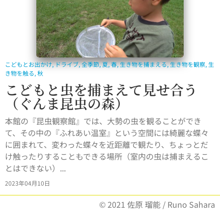
こどもとお出かけ
,
ドライブ
,
全季節
,
夏
,
春
,
生き物を捕まえる
,
生き物を観察
,
生
き物を触る
,
秋
こどもと虫を捕まえて見せ合う
（ぐんま昆虫の森）
本館の『昆虫観察館』では、大勢の虫を観ることができ
て、その中の『ふれあい温室』という空間には綺麗な蝶々
に囲まれて、変わった蝶々を近距離で観たり、ちょっとだ
け触ったりすることもできる場所（室内の虫は捕まえるこ
とはできない）...
2023年04月10日
© 2021 佐原 瑠能 / Runo Sahara