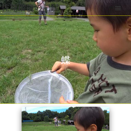
佐原瑠能の記録
蝶