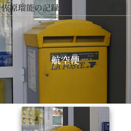
佐原瑠能の記録
航空便