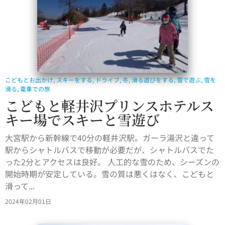
こどもとお出かけ
,
スキーをする
,
ドライブ
,
冬
,
滑る遊びをする
,
雪で遊ぶ
,
雪を
滑る
,
電車での旅
こどもと軽井沢プリンスホテルス
キー場でスキーと雪遊び
大宮駅から新幹線で40分の軽井沢駅。ガーラ湯沢と違って
駅からシャトルバスで移動が必要だが、シャトルバスでた
った2分とアクセスは良好。 人工的な雪のため、シーズンの
開始時期が安定している。雪の質は悪くはなく、こどもと
滑って...
2024年02月01日