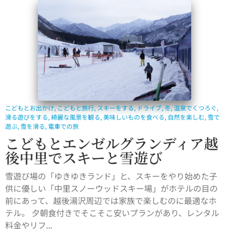
こどもとお出かけ
,
こどもと旅行
,
スキーをする
,
ドライブ
,
冬
,
温泉でくつろぐ
,
滑る遊びをする
,
綺麗な風景を観る
,
美味しいものを食べる
,
自然を楽しむ
,
雪で
遊ぶ
,
雪を滑る
,
電車での旅
こどもとエンゼルグランディア越
後中里でスキーと雪遊び
雪遊び場の「ゆきゆきランド」と、スキーをやり始めた子
供に優しい「中里スノーウッドスキー場」がホテルの目の
前にあって、越後湯沢周辺では家族で楽しむのに最適なホ
テル。 夕朝食付きでそこそこ安いプランがあり、レンタル
料金やリフ...