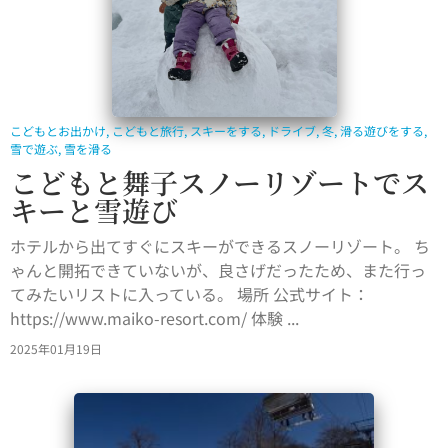
こどもとお出かけ
,
こどもと旅行
,
スキーをする
,
ドライブ
,
冬
,
滑る遊びをする
,
雪で遊ぶ
,
雪を滑る
こどもと舞子スノーリゾートでス
キーと雪遊び
ホテルから出てすぐにスキーができるスノーリゾート。 ち
ゃんと開拓できていないが、良さげだったため、また行っ
てみたいリストに入っている。 場所 公式サイト：
https://www.maiko-resort.com/ 体験 ...
2025年01月19日