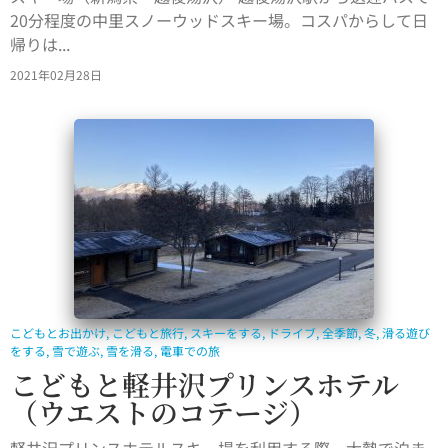
20分程度の中里スノーウッドスキー場。コスパからして日
帰りは...
2021年02月28日
こどもとお出かけ
,
こどもと旅行
,
スキーをする
,
ドライブ
,
全季節
,
冬
,
滑る遊び
をする
,
雪で遊ぶ
,
雪を滑る
,
電車での旅
こどもと軽井沢プリンスホテル
（ウエストのコテージ）