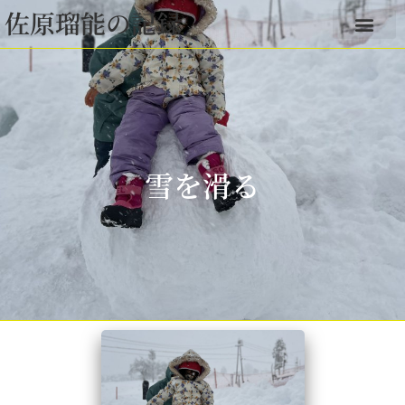
佐原瑠能の記録
雪を滑る