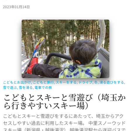
2023年01月14日
こどもとお出かけ
,
こどもと旅行
,
スキーをする
,
ドライブ
,
冬
,
滑る遊びをする
,
雪で遊ぶ
,
雪を滑る
,
電車での旅
こどもとスキーと雪遊び（埼玉か
ら行きやすいスキー場）
こどもとスキーと雪遊びをするにあたって、埼玉からアク
セスしやすい過去に利用したスキー場。 中里スノーウッド
スキー場（新潟県・越後湯沢） 越後湯沢駅から送迎バスで