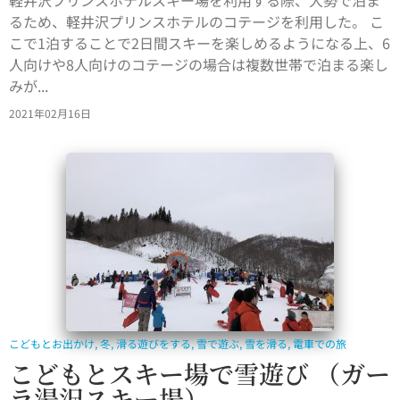
軽井沢プリンスホテルスキー場を利用する際、大勢で泊ま
るため、軽井沢プリンスホテルのコテージを利用した。 こ
こで1泊することで2日間スキーを楽しめるようになる上、6
人向けや8人向けのコテージの場合は複数世帯で泊まる楽し
みが...
2021年02月16日
こどもとお出かけ
,
冬
,
滑る遊びをする
,
雪で遊ぶ
,
雪を滑る
,
電車での旅
こどもとスキー場で雪遊び （ガー
ラ湯沢スキー場）