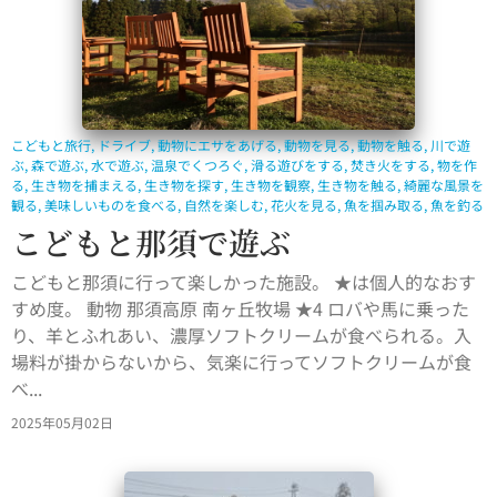
こどもと旅行
,
ドライブ
,
動物にエサをあげる
,
動物を見る
,
動物を触る
,
川で遊
ぶ
,
森で遊ぶ
,
水で遊ぶ
,
温泉でくつろぐ
,
滑る遊びをする
,
焚き火をする
,
物を作
る
,
生き物を捕まえる
,
生き物を探す
,
生き物を観察
,
生き物を触る
,
綺麗な風景を
観る
,
美味しいものを食べる
,
自然を楽しむ
,
花火を見る
,
魚を掴み取る
,
魚を釣る
こどもと那須で遊ぶ
こどもと那須に行って楽しかった施設。 ★は個人的なおす
すめ度。 動物 那須高原 南ヶ丘牧場 ★4 ロバや馬に乗った
り、羊とふれあい、濃厚ソフトクリームが食べられる。入
場料が掛からないから、気楽に行ってソフトクリームが食
べ...
2025年05月02日