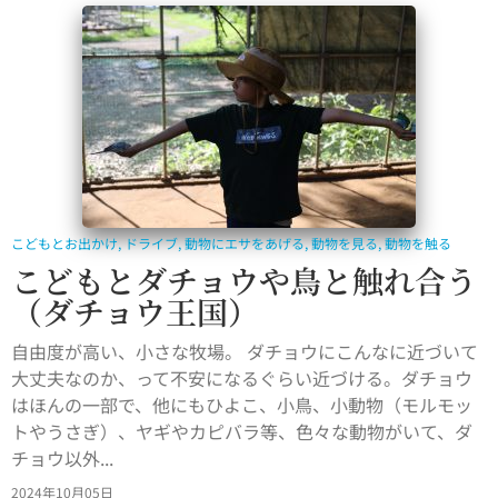
こどもとお出かけ
,
ドライブ
,
動物にエサをあげる
,
動物を見る
,
動物を触る
こどもとダチョウや鳥と触れ合う
（ダチョウ王国）
自由度が高い、小さな牧場。 ダチョウにこんなに近づいて
大丈夫なのか、って不安になるぐらい近づける。ダチョウ
はほんの一部で、他にもひよこ、小鳥、小動物（モルモッ
トやうさぎ）、ヤギやカピバラ等、色々な動物がいて、ダ
チョウ以外...
2024年10月05日