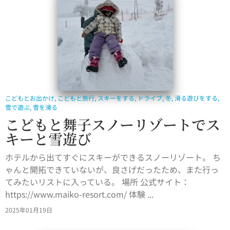
こどもとお出かけ
,
こどもと旅行
,
スキーをする
,
ドライブ
,
冬
,
滑る遊びをする
,
雪で遊ぶ
,
雪を滑る
こどもと舞子スノーリゾートでス
キーと雪遊び
ホテルから出てすぐにスキーができるスノーリゾート。 ち
ゃんと開拓できていないが、良さげだったため、また行っ
てみたいリストに入っている。 場所 公式サイト：
https://www.maiko-resort.com/ 体験 ...
2025年01月19日