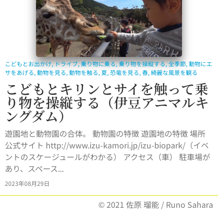
こどもとお出かけ
,
ドライブ
,
乗り物に乗る
,
乗り物を操縦する
,
全季節
,
動物にエ
サをあげる
,
動物を見る
,
動物を触る
,
夏
,
恐竜を見る
,
春
,
綺麗な風景を観る
こどもとキリンとサイを触って乗
り物を操縦する（伊豆アニマルキ
ングダム）
遊園地と動物園の合体。 動物園の特徴 遊園地の特徴 場所
公式サイト http://www.izu-kamori.jp/izu-biopark/（イベ
ントのスケージュールがわかる） アクセス（車） 駐車場が
あり、スペース...
2023年08月29日
© 2021 佐原 瑠能 / Runo Sahara