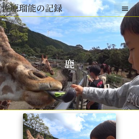
佐原瑠能の記録
鹿