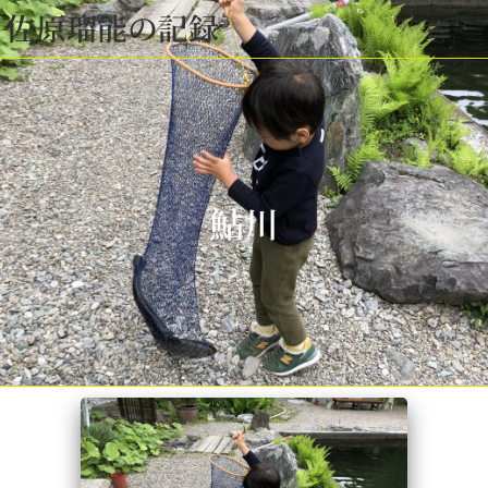
佐原瑠能の記録
鮎川