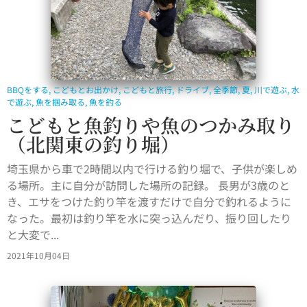
BBQをする
,
こどもとお出かけ
,
こどもと旅行
,
ドライブ
,
全季節
,
夏
,
川で遊ぶ
,
水
で遊ぶ
,
魚を掴み取る
,
魚を釣る
こどもと魚釣りや魚のつかみ取り
（北関東の釣り堀）
埼玉県から車で2時間以内で行ける釣り堀で、子供が楽しめ
る場所。主に自分が訪問した場所の記録。 長男が3歳のと
き、エサをつけた釣り竿を渡すだけで自分で釣れるように
なった。最初は釣り竿を水に突っ込んだり、振り回したり
と大変で...
2021年10月04日