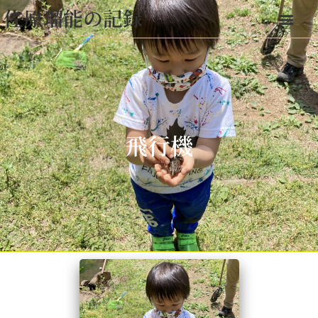
佐原瑠能の記録
飛行機