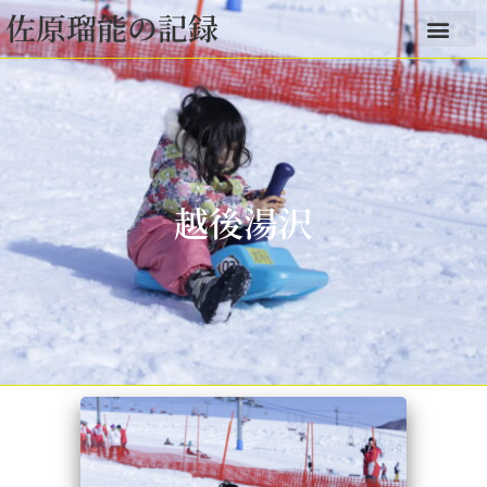
佐原瑠能の記録
越後湯沢