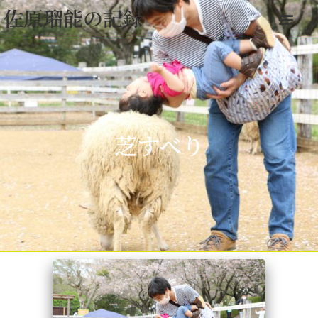
佐原瑠能の記録
芝すべり