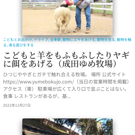
こどもとお出かけ
,
ドライブ
,
全季節
,
動物にエサをあげる
,
動物を見る
,
動物を触
る
,
滑る遊びをする
こどもと羊をもふもふしたりヤギ
に餌をあげる（成田ゆめ牧場）
ひつじややぎとガチで触れ合える牧場。 場所 公式サイト
https://www.yumebokujo.com/（当日の営業時間を掲載）
アクセス（車） 駐車場が広くて入り口で並ぶことはない。
食事 レストランがあるが、基...
2022年12月27日