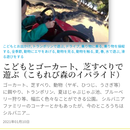
こどもとお出かけ
,
トランポリンで遊ぶ
,
ドライブ
,
乗り物に乗る
,
乗り物を操縦
する
,
全季節
,
動物にエサをあげる
,
動物を見る
,
動物を触る
,
夏
,
春
,
水で遊ぶ
,
滑
る遊びをする
こどもとゴーカート、芝すべりで
遊ぶ（こもれび森のイバライド）
ゴーカート、芝すべり、動物（ヤギ、ひつじ、うさぎ等）
に餌やり、トランポリン、夏はじゃぶじゃぶ池、ブルーベ
リー狩り等、幅広く色々なことができる公園。 シルバニア
ファミリーのコーナーとかもあったが、今のところうちは
シルバニア...
2021年01月10日