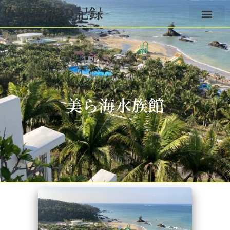
佐原瑠能の記録
美ら海水族館