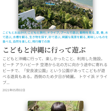
こどもとお出かけ
,
こどもと旅行
,
ドライブ
,
プールで遊ぶ
,
動物を見る
,
夏
,
春
,
水
で遊ぶ
,
水槽を観る
,
生き物を探す
,
砂で遊ぶ
,
綺麗な風景を観る
,
美味しいものを
食べる
,
自然を楽しむ
,
飛行機での旅
こどもと沖縄に行って遊ぶ
こどもと沖縄に行って、楽しかったこと、利用した施設。
ビーチ アラハビーチ 空港から北の方に向かう途中に寄れる
ビーチで、「安良波公園」という公園があってこどもが遊
べる遊具もある。西側のため夕日が綺麗。 トケイ浜 ドライ
ブ...
2021年05月02日