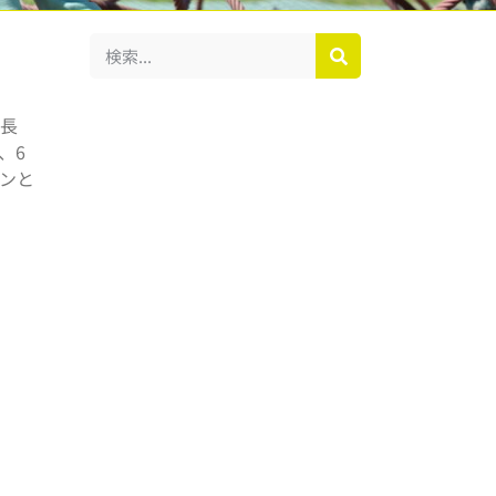
（長
、6
チンと