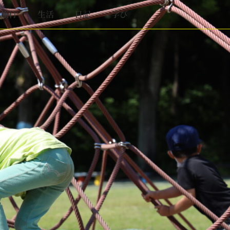
と旅行
生活
日記
学び