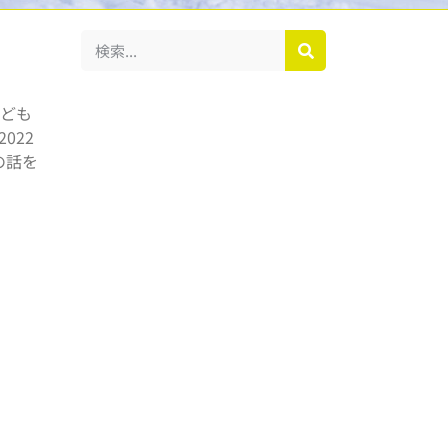
こども
022
の話を