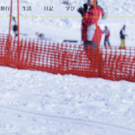
と旅行
生活
日記
学び