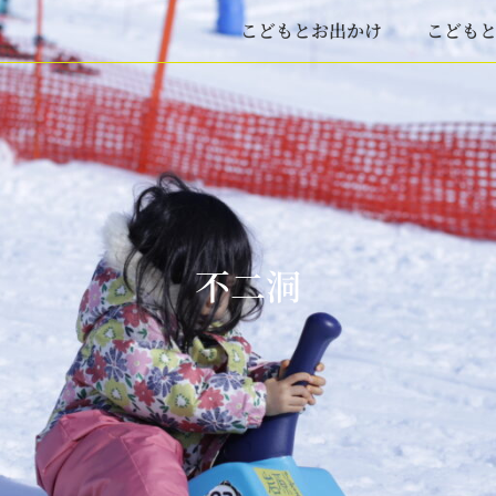
こどもとお出かけ
こども
不二洞