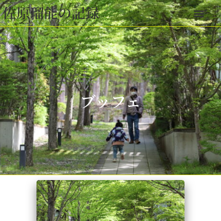
佐原瑠能の記録
ブッフェ