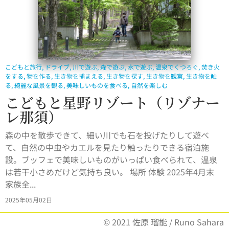
こどもと旅行
,
ドライブ
,
川で遊ぶ
,
森で遊ぶ
,
水で遊ぶ
,
温泉でくつろぐ
,
焚き火
をする
,
物を作る
,
生き物を捕まえる
,
生き物を探す
,
生き物を観察
,
生き物を触
る
,
綺麗な風景を観る
,
美味しいものを食べる
,
自然を楽しむ
こどもと星野リゾート（リゾナー
レ那須）
森の中を散歩できて、細い川でも石を投げたりして遊べ
て、自然の中虫やカエルを見たり触ったりできる宿泊施
設。ブッフェで美味しいものがいっぱい食べられて、温泉
は若干小さめだけど気持ち良い。 場所 体験 2025年4月末
家族全...
2025年05月02日
© 2021 佐原 瑠能 / Runo Sahara