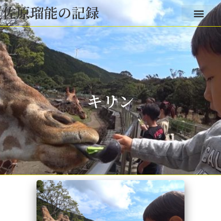
佐原瑠能の記録
キリン