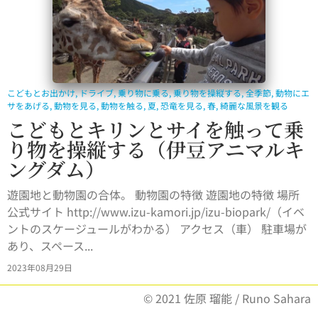
こどもとお出かけ
,
ドライブ
,
乗り物に乗る
,
乗り物を操縦する
,
全季節
,
動物にエ
サをあげる
,
動物を見る
,
動物を触る
,
夏
,
恐竜を見る
,
春
,
綺麗な風景を観る
こどもとキリンとサイを触って乗
り物を操縦する（伊豆アニマルキ
ングダム）
遊園地と動物園の合体。 動物園の特徴 遊園地の特徴 場所
公式サイト http://www.izu-kamori.jp/izu-biopark/（イベ
ントのスケージュールがわかる） アクセス（車） 駐車場が
あり、スペース...
2023年08月29日
© 2021 佐原 瑠能 / Runo Sahara