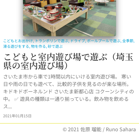
こどもとお出かけ
,
トランポリンで遊ぶ
,
ドライブ
,
ボールプールで遊ぶ
,
全季節
,
滑る遊びをする
,
物を作る
,
砂で遊ぶ
こどもと室内遊び場で遊ぶ（埼玉
県の室内遊び場）
さいたま市から車で1時間以内にいける室内遊び場。 寒い
日や雨の日でも遊べて、比較的子供を見るのが楽な場所。
キドキドボーネルンド さいたま新都心店 コクーンシティの
中。 ✅ 遊具の種類は一通り揃っている。飲み物を飲める
ス...
2021年01月15日
© 2021 佐原 瑠能 / Runo Sahara