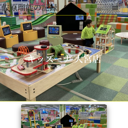
佐原瑠能の記録
キッズーナ 大宮店