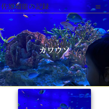
佐原瑠能の記録
カワウソ