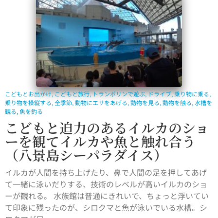
こどもとお出かけ
,
こどもと旅行
,
トランポリンで遊ぶ
,
ドライブ
,
乗り物に乗る
,
乗り物を操縦する
,
全季節
,
動物にエサをあげる
,
動物を見る
,
動物を触る
,
水槽を
観る
,
魚を釣る
こどもと迫力のあるイルカのショ
ーを観てイルカや魚と触れ合う
（八景島シーパラダイス）
イルカが人間を持ち上げたり、鼻で人間の足を押してあげ
て一緒に泳いだりする、技術のレベルが高いイルカのショ
ーが観れる。 水族館は普通にきれいで、ちょっと浮いてい
て印象に残ったのが、シロクマと魚が泳いでいる水槽。シ