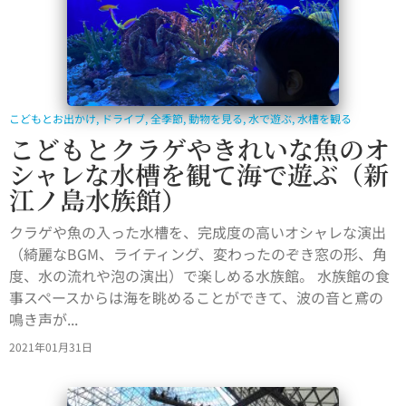
こどもとお出かけ
,
ドライブ
,
全季節
,
動物を見る
,
水で遊ぶ
,
水槽を観る
こどもとクラゲやきれいな魚のオ
シャレな水槽を観て海で遊ぶ（新
江ノ島水族館）
クラゲや魚の入った水槽を、完成度の高いオシャレな演出
（綺麗なBGM、ライティング、変わったのぞき窓の形、角
度、水の流れや泡の演出）で楽しめる水族館。 水族館の食
事スペースからは海を眺めることができて、波の音と鳶の
鳴き声が...
2021年01月31日