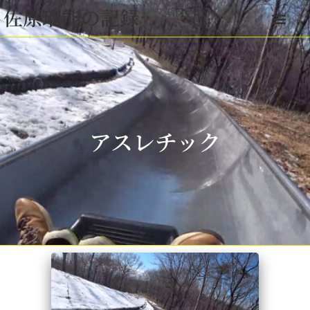
佐原瑠能の記録
アスレチック