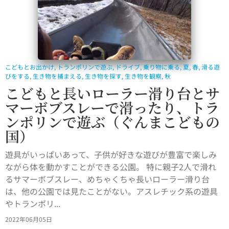
こどもとお出かけ
,
トランポリンで遊ぶ
,
ドライブ
,
乗り物に乗る
,
夏
,
春
,
滑る遊
びをする
,
生き物を捕まえる
,
生き物を探す
,
生き物を観察
,
秋
こどもと長いローラー滑り台とサ
マーボブスレーで滑ったり、トラ
ンポリンで遊ぶ（ぐんまこどもの
国）
遊具がいっぱいあって、子供が好きな遊びが豊富で楽しみ
ながら体を動かすことができる公園。 特に親子2人で滑れ
るサマーボブスレー、めちゃくちゃ長いローラー滑り台
は、他の公園では見たことがない。アスレチック系の遊具
やトランポリ...
2022年06月05日