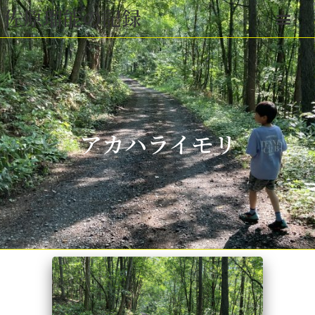
佐原瑠能の記録
アカハライモリ