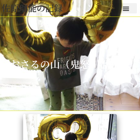
佐原瑠能の記録
おさるの山（鬼怒川温泉）