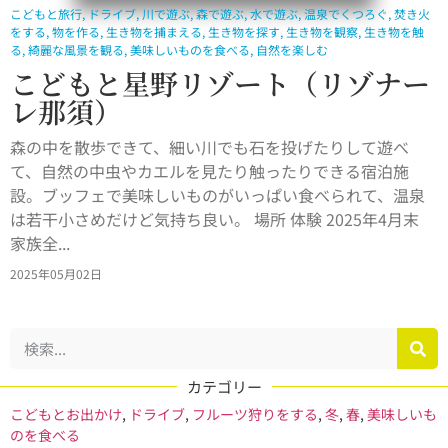
こどもと旅行
,
ドライブ
,
川で遊ぶ
,
森で遊ぶ
,
水で遊ぶ
,
温泉でくつろぐ
,
焚き火
をする
,
物を作る
,
生き物を捕まえる
,
生き物を探す
,
生き物を観察
,
生き物を触
る
,
綺麗な風景を観る
,
美味しいものを食べる
,
自然を楽しむ
こどもと星野リゾート（リゾナー
レ那須）
森の中を散歩できて、細い川でも石を投げたりして遊べ
て、自然の中虫やカエルを見たり触ったりできる宿泊施
設。ブッフェで美味しいものがいっぱい食べられて、温泉
は若干小さめだけど気持ち良い。 場所 体験 2025年4月末
家族全...
2025年05月02日
カテゴリー
こどもとお出かけ
,
ドライブ
,
フルーツ狩りをする
,
冬
,
春
,
美味しいも
のを食べる