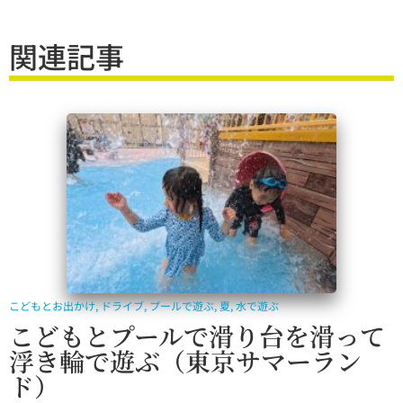
関連記事
こどもとお出かけ
,
ドライブ
,
プールで遊ぶ
,
夏
,
水で遊ぶ
こどもとプールで滑り台を滑って
浮き輪で遊ぶ（東京サマーラン
ド）