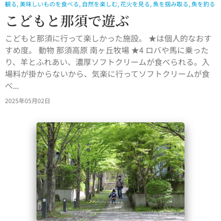
観る
,
美味しいものを食べる
,
自然を楽しむ
,
花火を見る
,
魚を掴み取る
,
魚を釣る
こどもと那須で遊ぶ
こどもと那須に行って楽しかった施設。 ★は個人的なおす
すめ度。 動物 那須高原 南ヶ丘牧場 ★4 ロバや馬に乗った
り、羊とふれあい、濃厚ソフトクリームが食べられる。入
場料が掛からないから、気楽に行ってソフトクリームが食
べ...
2025年05月02日