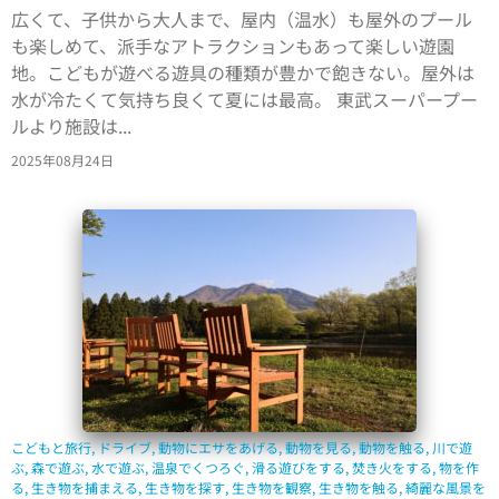
広くて、子供から大人まで、屋内（温水）も屋外のプール
も楽しめて、派手なアトラクションもあって楽しい遊園
地。こどもが遊べる遊具の種類が豊かで飽きない。屋外は
水が冷たくて気持ち良くて夏には最高。 東武スーパープー
ルより施設は...
2025年08月24日
こどもと旅行
,
ドライブ
,
動物にエサをあげる
,
動物を見る
,
動物を触る
,
川で遊
ぶ
,
森で遊ぶ
,
水で遊ぶ
,
温泉でくつろぐ
,
滑る遊びをする
,
焚き火をする
,
物を作
る
,
生き物を捕まえる
,
生き物を探す
,
生き物を観察
,
生き物を触る
,
綺麗な風景を