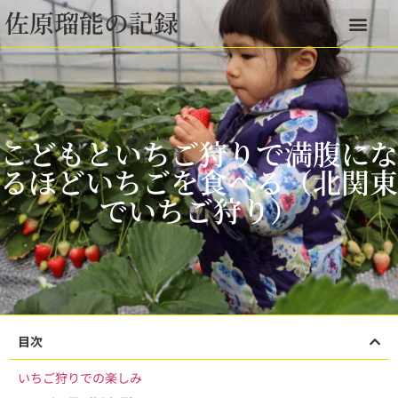
佐原瑠能の記録
こどもといちご狩りで満腹にな
るほどいちごを食べる（北関東
でいちご狩り）
目次
いちご狩りでの楽しみ