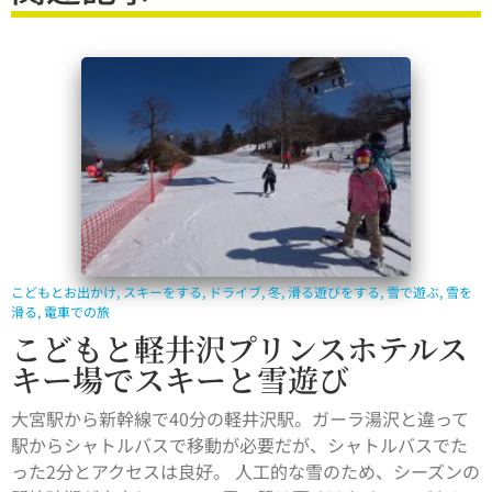
こどもとお出かけ
,
スキーをする
,
ドライブ
,
冬
,
滑る遊びをする
,
雪で遊ぶ
,
雪を
滑る
,
電車での旅
こどもと軽井沢プリンスホテルス
キー場でスキーと雪遊び
大宮駅から新幹線で40分の軽井沢駅。ガーラ湯沢と違って
駅からシャトルバスで移動が必要だが、シャトルバスでた
った2分とアクセスは良好。 人工的な雪のため、シーズンの