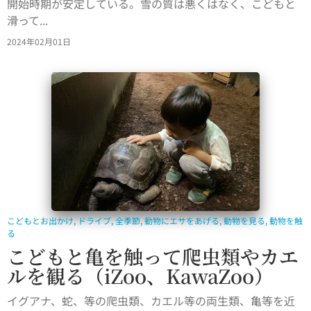
開始時期が安定している。雪の質は悪くはなく、こどもと
滑って...
2024年02月01日
こどもとお出かけ
,
ドライブ
,
全季節
,
動物にエサをあげる
,
動物を見る
,
動物を触
る
こどもと亀を触って爬虫類やカエ
ルを観る（iZoo、KawaZoo）
イグアナ、蛇、等の爬虫類、カエル等の両生類、亀等を近