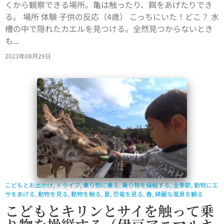
くから観察できる場所。亀は触ったり、餌をあげたりでき
る。 場所 体験 子供の反応（4歳） こっちにいた！どこ？ 水
槽の中で隠れたカエルを見つける。全然見つからないとき
も...
2023年08月29日
こどもとお出かけ
,
ドライブ
,
乗り物に乗る
,
乗り物を操縦する
,
全季節
,
動物にエ
サをあげる
,
動物を見る
,
動物を触る
,
夏
,
恐竜を見る
,
春
,
綺麗な風景を観る
こどもとキリンとサイを触って乗