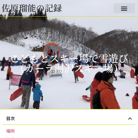
佐原瑠能の記録
こどもとスキー場で雪遊び
（ガーラ湯沢スキー場）
目次
場所