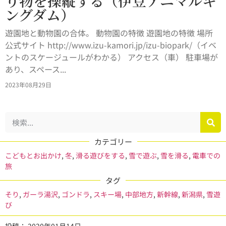
り物を操縦する（伊豆アニマルキ
ングダム）
遊園地と動物園の合体。 動物園の特徴 遊園地の特徴 場所
公式サイト http://www.izu-kamori.jp/izu-biopark/（イベ
ントのスケージュールがわかる） アクセス（車） 駐車場が
あり、スペース...
2023年08月29日
カテゴリー
こどもとお出かけ
,
冬
,
滑る遊びをする
,
雪で遊ぶ
,
雪を滑る
,
電車での
旅
タグ
そり
,
ガーラ湯沢
,
ゴンドラ
,
スキー場
,
中部地方
,
新幹線
,
新潟県
,
雪遊
び