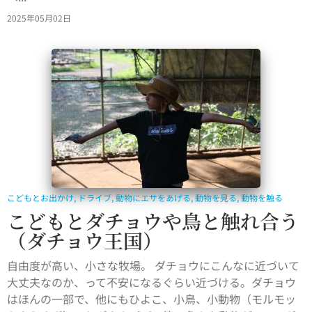
2025年05月02日
こどもとお出かけ
,
ドライブ
,
動物にエサをあげる
,
動物を見る
,
動物を触る
こどもとダチョウや鳥と触れ合う
（ダチョウ王国）
自由度が高い、小さな牧場。 ダチョウにこんなに近づいて
大丈夫なのか、って不安になるぐらい近づける。ダチョウ
はほんの一部で、他にもひよこ、小鳥、小動物（モルモッ