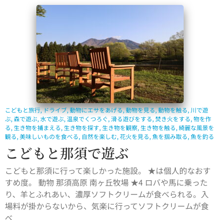
こどもと旅行
,
ドライブ
,
動物にエサをあげる
,
動物を見る
,
動物を触る
,
川で遊
ぶ
,
森で遊ぶ
,
水で遊ぶ
,
温泉でくつろぐ
,
滑る遊びをする
,
焚き火をする
,
物を作
る
,
生き物を捕まえる
,
生き物を探す
,
生き物を観察
,
生き物を触る
,
綺麗な風景を
観る
,
美味しいものを食べる
,
自然を楽しむ
,
花火を見る
,
魚を掴み取る
,
魚を釣る
こどもと那須で遊ぶ
こどもと那須に行って楽しかった施設。 ★は個人的なおす
すめ度。 動物 那須高原 南ヶ丘牧場 ★4 ロバや馬に乗った
り、羊とふれあい、濃厚ソフトクリームが食べられる。入
場料が掛からないから、気楽に行ってソフトクリームが食
べ...