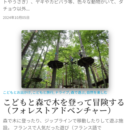
トやうさぎ）、ヤギやカピバラ等、色々な動物がいて、ダ
チョウ以外...
2024年10月05日
こどもとお出かけ
,
こどもと旅行
,
ドライブ
,
森で遊ぶ
,
自然を楽しむ
こどもと森で木を登って冒険する
（フォレストアドベンチャー）
森で木に登ったり、ジップラインで移動したりして遊ぶ施
設。 フランスで人気だった遊び（フランス語で